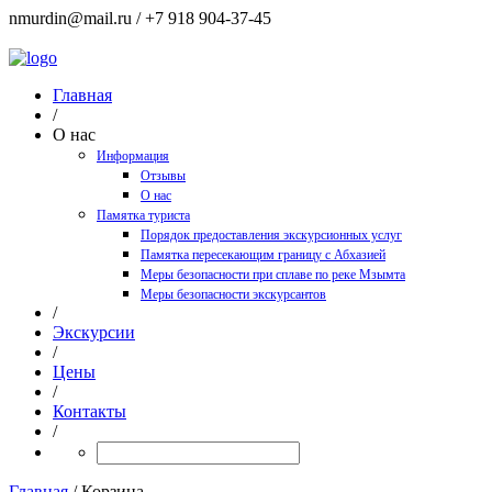
nmurdin@mail.ru / +7 918 904-37-45
Корзина
(0)
Главная
/
О нас
Информация
Отзывы
О нас
Памятка туриста
Порядок предоставления экскурсионных услуг
Памятка пересекающим границу с Абхазией
Меры безопасности при сплаве по реке Мзымта
Меры безопасности экскурсантов
/
Экскурсии
/
Цены
/
Контакты
/
Главная
/
Корзина