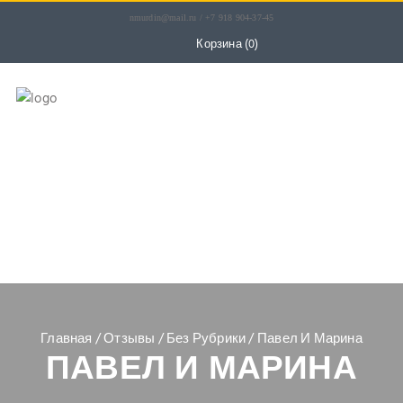
nmurdin@mail.ru / +7 918 904-37-45
Корзина
(0)
ГЛАВНАЯ
О НАС
ЭКСКУРСИИ
ЦЕНЫ
КОНТАКТЫ
Главная
/
Отзывы
/
Без Рубрики
/
Павел И Марина
ПАВЕЛ И МАРИНА